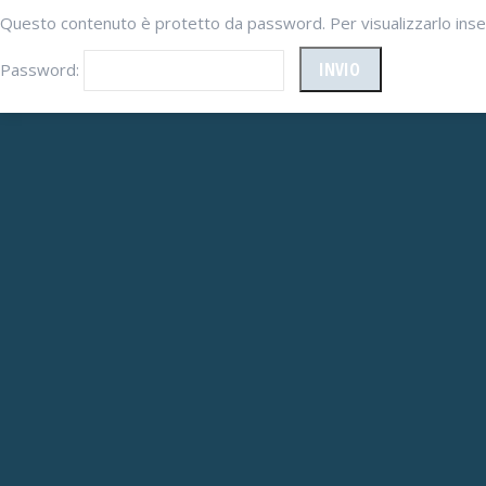
Questo contenuto è protetto da password. Per visualizzarlo inser
Password: